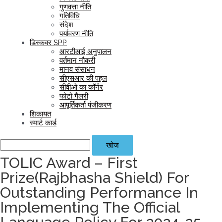
गुणवत्ता नीति
गतिविधि
संदेश
पर्यावरण नीति
डिस्कवर SPP
आरटीआई अनुपालन
वर्तमान नौकरी
मानव संसाधन
सीएसआर की पहल
सीवीओ का कॉर्नर
फोटो गैलरी
आपूर्तिकर्ता पंजीकरण
शिकायत
स्‍मार्ट कार्ड
खोज
TOLIC Award – First
Prize(Rajbhasha Shield) For
Outstanding Performance In
Implementing The Official