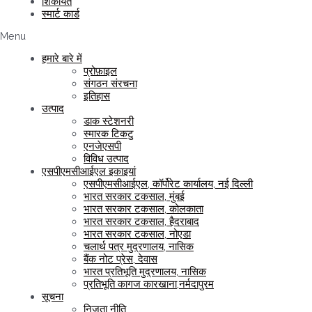
शिकायत
स्‍मार्ट कार्ड
Menu
हमारे बारे में
प्रोफ़ाइल
संगठन संरचना
इतिहास
उत्पाद
डाक स्टेशनरी
स्मारक टिकटु
एनजेएसपी
विविध उत्पाद
एसपीएमसीआईएल इकाइयां
एसपीएमसीआईएल, कॉर्पोरेट कार्यालय, नई दिल्ली
भारत सरकार टकसाल, मुंबई
भारत सरकार टकसाल, कोलकाता
भारत सरकार टकसाल, हैदराबाद
भारत सरकार टकसाल, नोएडा
चलार्थ पत्र मुद्रणालय, नासिक
बैंक नोट प्रेस, देवास
भारत प्रतिभूति मुद्रणालय, नासिक
प्रतिभूति कागज कारखाना,नर्मदापुरम
सूचना
निजता नीति