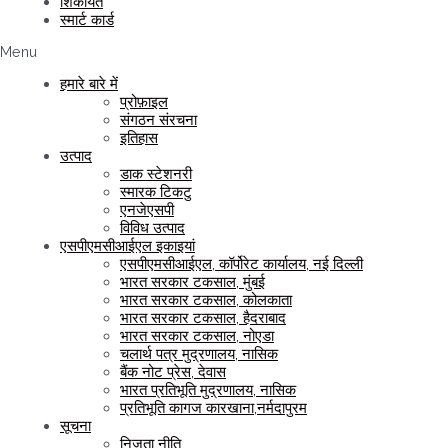
शिकायत
स्‍मार्ट कार्ड
Menu
हमारे बारे में
प्रोफ़ाइल
संगठन संरचना
इतिहास
उत्पाद
डाक स्टेशनरी
स्मारक टिकटु
एनजेएसपी
विविध उत्पाद
एसपीएमसीआईएल इकाइयां
एसपीएमसीआईएल, कॉर्पोरेट कार्यालय, नई दिल्ली
भारत सरकार टकसाल, मुंबई
भारत सरकार टकसाल, कोलकाता
भारत सरकार टकसाल, हैदराबाद
भारत सरकार टकसाल, नोएडा
चलार्थ पत्र मुद्रणालय, नासिक
बैंक नोट प्रेस, देवास
भारत प्रतिभूति मुद्रणालय, नासिक
प्रतिभूति कागज कारखाना,नर्मदापुरम
सूचना
निजता नीति