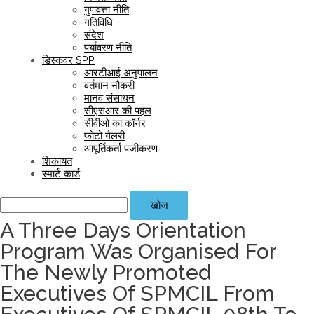
गुणवत्ता नीति
गतिविधि
संदेश
पर्यावरण नीति
डिस्कवर SPP
आरटीआई अनुपालन
वर्तमान नौकरी
मानव संसाधन
सीएसआर की पहल
सीवीओ का कॉर्नर
फोटो गैलरी
आपूर्तिकर्ता पंजीकरण
शिकायत
स्‍मार्ट कार्ड
खोज
A Three Days Orientation
Program Was Organised For
The Newly Promoted
Executives Of SPMCIL From